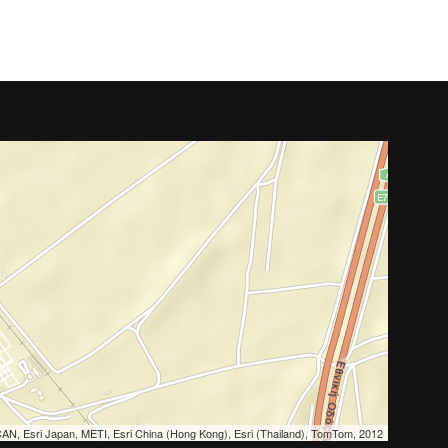
N, Esri Japan, METI, Esri China (Hong Kong), Esri (Thailand), TomTom, 2012