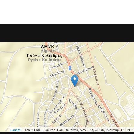
Leaflet
| Tiles © Esri — Source: Esri, DeLorme, NAVTEQ, USGS, Intermap, iPC, NRCA